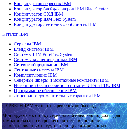
Конфигуратор серверов IBM
Конфигуратор блейд-серверов IBM BladeCenter
Конфигуратор СХД IBM
Конфигуратор IBM Flex System
Конфигуратор ленточных библиотек IBM
Каталог IBM
Серверы IBM
Блейд-системы IBM
Системы IBM PureFlex System
Системы хранения данных IBM
Сетевое оборудование IBM
Ленточные системы IBM
Комплектующие IBM
Северные шкафы и монтажные комплекты IBM
Источники бесперебойного питания UPS и PDU IBM
Программное обеспечение IBM
Лицензии и дополнительные гарантии IBM
СЕРВЕРЫ IBM System для решения любых задач!
Монтируемые в стойку серверы x86 идеально подходят для
компаний малого и среднего бизнеса, выполнения
сегментированных нагрузок и специализированных