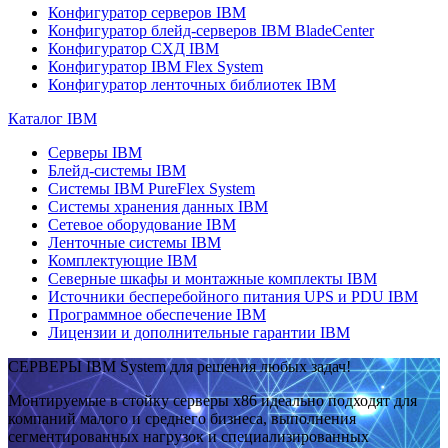
Конфигуратор серверов IBM
Конфигуратор блейд-серверов IBM BladeCenter
Конфигуратор СХД IBM
Конфигуратор IBM Flex System
Конфигуратор ленточных библиотек IBM
Каталог IBM
Серверы IBM
Блейд-системы IBM
Системы IBM PureFlex System
Системы хранения данных IBM
Сетевое оборудование IBM
Ленточные системы IBM
Комплектующие IBM
Северные шкафы и монтажные комплекты IBM
Источники бесперебойного питания UPS и PDU IBM
Программное обеспечение IBM
Лицензии и дополнительные гарантии IBM
СЕРВЕРЫ IBM System для решения любых задач!
Монтируемые в стойку серверы x86 идеально подходят для
компаний малого и среднего бизнеса, выполнения
сегментированных нагрузок и специализированных