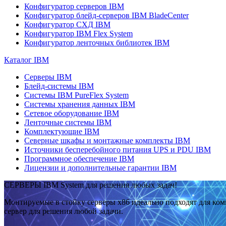
Конфигуратор серверов IBM
Конфигуратор блейд-серверов IBM BladeCenter
Конфигуратор СХД IBM
Конфигуратор IBM Flex System
Конфигуратор ленточных библиотек IBM
Каталог IBM
Серверы IBM
Блейд-системы IBM
Системы IBM PureFlex System
Системы хранения данных IBM
Сетевое оборудование IBM
Ленточные системы IBM
Комплектующие IBM
Северные шкафы и монтажные комплекты IBM
Источники бесперебойного питания UPS и PDU IBM
Программное обеспечение IBM
Лицензии и дополнительные гарантии IBM
СЕРВЕРЫ IBM System для решения любых задач!
Монтируемые в стойку серверы x86 идеально подходят для ко
сервер для решения любой задачи.