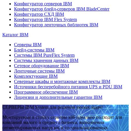
Конфигуратор серверов IBM
Конфигуратор блейд-серверов IBM BladeCenter
Конфигуратор СХД IBM
Конфигуратор IBM Flex System
Конфигуратор ленточных библиотек IBM
Каталог IBM
Серверы IBM
Блейд-системы IBM
Системы IBM PureFlex System
Системы хранения данных IBM
Сетевое оборудование IBM
Ленточные системы IBM
Комплектующие IBM
Северные шкафы и монтажные комплекты IBM
Источники бесперебойного питания UPS и PDU IBM
Программное обеспечение IBM
Лицензии и дополнительные гарантии IBM
СЕРВЕРЫ IBM System для решения любых задач!
Монтируемые в стойку серверы x86 идеально подходят для
компаний малого и среднего бизнеса, выполнения
сегментированных нагрузок и специализированных