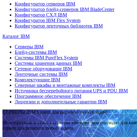
Конфигуратор серверов IBM
Конфигуратор блейд-серверов IBM BladeCenter
Конфигуратор СХД IBM
Конфигуратор IBM Flex System
Конфигуратор ленточных библиотек IBM
Каталог IBM
Серверы IBM
Блейд-системы IBM
Системы IBM PureFlex System
Системы хранения данных IBM
Сетевое оборудование IBM
Ленточные системы IBM
Комплектующие IBM
Северные шкафы и монтажные комплекты IBM
Источники бесперебойного питания UPS и PDU IBM
Программное обеспечение IBM
Лицензии и дополнительные гарантии IBM
СЕРВЕРЫ IBM System для решения любых задач!
Монтируемые в стойку серверы x86 идеально подходят для ко
сервер для решения любой задачи.