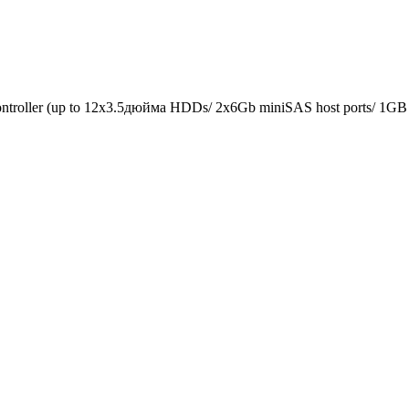
oller (up to 12x3.5дюйма HDDs/ 2x6Gb miniSAS host ports/ 1GB ca