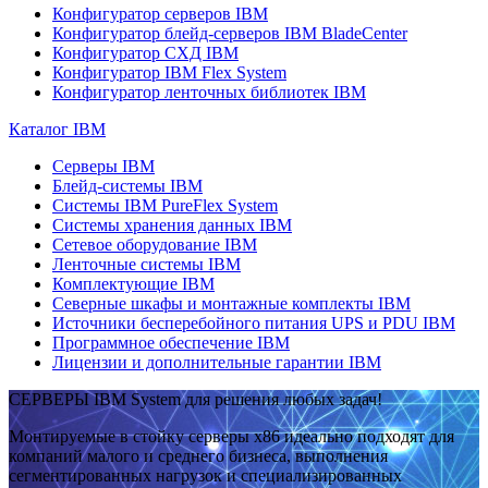
Конфигуратор серверов IBM
Конфигуратор блейд-серверов IBM BladeCenter
Конфигуратор СХД IBM
Конфигуратор IBM Flex System
Конфигуратор ленточных библиотек IBM
Каталог IBM
Серверы IBM
Блейд-системы IBM
Системы IBM PureFlex System
Системы хранения данных IBM
Сетевое оборудование IBM
Ленточные системы IBM
Комплектующие IBM
Северные шкафы и монтажные комплекты IBM
Источники бесперебойного питания UPS и PDU IBM
Программное обеспечение IBM
Лицензии и дополнительные гарантии IBM
СЕРВЕРЫ IBM System для решения любых задач!
Монтируемые в стойку серверы x86 идеально подходят для
компаний малого и среднего бизнеса, выполнения
сегментированных нагрузок и специализированных