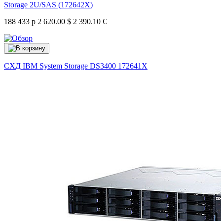
Storage 2U/SAS (172642X)
188 433 р
2 620.00 $
2 390.10 €
СХД IBM System Storage DS3400
172641X