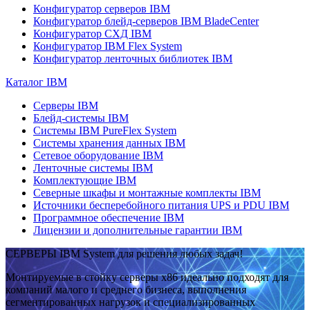
Конфигуратор серверов IBM
Конфигуратор блейд-серверов IBM BladeCenter
Конфигуратор СХД IBM
Конфигуратор IBM Flex System
Конфигуратор ленточных библиотек IBM
Каталог IBM
Серверы IBM
Блейд-системы IBM
Системы IBM PureFlex System
Системы хранения данных IBM
Сетевое оборудование IBM
Ленточные системы IBM
Комплектующие IBM
Северные шкафы и монтажные комплекты IBM
Источники бесперебойного питания UPS и PDU IBM
Программное обеспечение IBM
Лицензии и дополнительные гарантии IBM
СЕРВЕРЫ IBM System для решения любых задач!
Монтируемые в стойку серверы x86 идеально подходят для
компаний малого и среднего бизнеса, выполнения
сегментированных нагрузок и специализированных