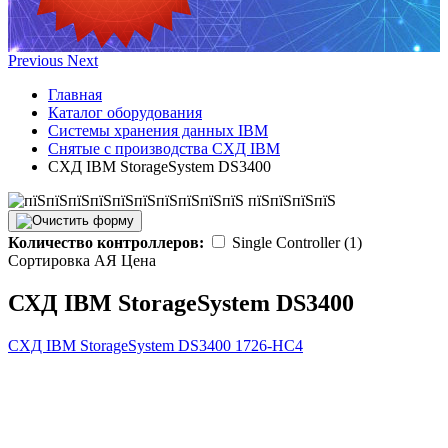
Previous
Next
Главная
Каталог оборудования
Системы хранения данных IBM
Снятые с производства СХД IBM
СХД IBM StorageSystem DS3400
Количество контроллеров:
Single Controller (1)
Сортировка А
Я
Ценa
СХД IBM StorageSystem DS3400
СХД IBM StorageSystem DS3400
1726-HC4