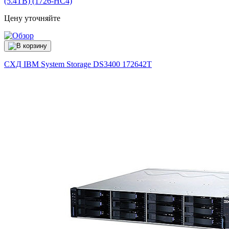
(5.4TB) (1726-HC4)
Цену уточняйте
СХД IBM System Storage DS3400
172642T