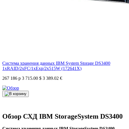
Система хранения данных IBM System Storage DS3400
1xRAID/2xFC/1xExp/2x515W (172641X)
267 186 р
3 715.00 $
3 389.02 €
Обзор СХД IBM StorageSystem DS3400
Система хранения данных IBM StorageSystem DS3400