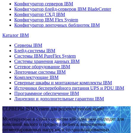
Конфигуратор серверов IBM
Конфигуратор блейд-серверов IBM BladeCenter
Конфигуратор СХД IBM
Конфигуратор IBM Flex System
Конфигуратор ленточных библиотек IBM
Каталог IBM
Серверы IBM
Блейд-системы IBM
Системы IBM PureFlex System
Системы хранения данных IBM
Сетевое оборудование IBM
Ленточные системы IBM
Комплектующие IBM
Северные шкафы и монтажные комплекты IBM
Источники бесперебойного питания UPS и PDU IBM
Программное обеспечение IBM
Лицензии и дополнительные гарантии IBM
СЕРВЕРЫ IBM System для решения любых задач!
Монтируемые в стойку серверы x86 идеально подходят для
компаний малого и среднего бизнеса, выполнения
сегментированных нагрузок и специализированных