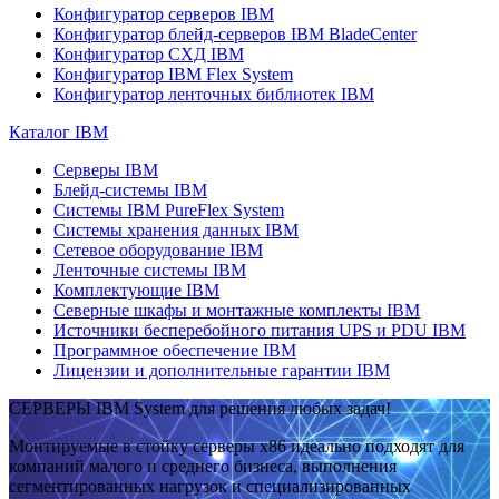
Конфигуратор серверов IBM
Конфигуратор блейд-серверов IBM BladeCenter
Конфигуратор СХД IBM
Конфигуратор IBM Flex System
Конфигуратор ленточных библиотек IBM
Каталог IBM
Серверы IBM
Блейд-системы IBM
Системы IBM PureFlex System
Системы хранения данных IBM
Сетевое оборудование IBM
Ленточные системы IBM
Комплектующие IBM
Северные шкафы и монтажные комплекты IBM
Источники бесперебойного питания UPS и PDU IBM
Программное обеспечение IBM
Лицензии и дополнительные гарантии IBM
СЕРВЕРЫ IBM System для решения любых задач!
Монтируемые в стойку серверы x86 идеально подходят для
компаний малого и среднего бизнеса, выполнения
сегментированных нагрузок и специализированных