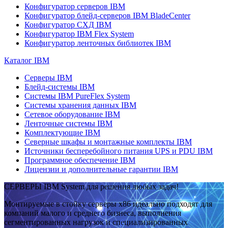
Конфигуратор серверов IBM
Конфигуратор блейд-серверов IBM BladeCenter
Конфигуратор СХД IBM
Конфигуратор IBM Flex System
Конфигуратор ленточных библиотек IBM
Каталог IBM
Серверы IBM
Блейд-системы IBM
Системы IBM PureFlex System
Системы хранения данных IBM
Сетевое оборудование IBM
Ленточные системы IBM
Комплектующие IBM
Северные шкафы и монтажные комплекты IBM
Источники бесперебойного питания UPS и PDU IBM
Программное обеспечение IBM
Лицензии и дополнительные гарантии IBM
СЕРВЕРЫ IBM System для решения любых задач!
Монтируемые в стойку серверы x86 идеально подходят для
компаний малого и среднего бизнеса, выполнения
сегментированных нагрузок и специализированных