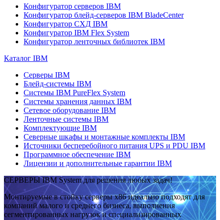
Конфигуратор серверов IBM
Конфигуратор блейд-серверов IBM BladeCenter
Конфигуратор СХД IBM
Конфигуратор IBM Flex System
Конфигуратор ленточных библиотек IBM
Каталог IBM
Серверы IBM
Блейд-системы IBM
Системы IBM PureFlex System
Системы хранения данных IBM
Сетевое оборудование IBM
Ленточные системы IBM
Комплектующие IBM
Северные шкафы и монтажные комплекты IBM
Источники бесперебойного питания UPS и PDU IBM
Программное обеспечение IBM
Лицензии и дополнительные гарантии IBM
СЕРВЕРЫ IBM System для решения любых задач!
Монтируемые в стойку серверы x86 идеально подходят для
компаний малого и среднего бизнеса, выполнения
сегментированных нагрузок и специализированных