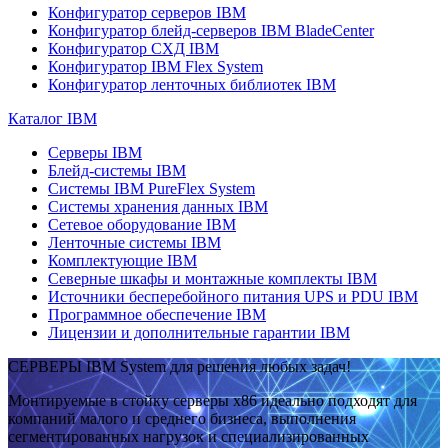
Конфигуратор серверов IBM
Конфигуратор блейд-серверов IBM BladeCenter
Конфигуратор СХД IBM
Конфигуратор IBM Flex System
Конфигуратор ленточных библиотек IBM
Каталог IBM
Серверы IBM
Блейд-системы IBM
Системы IBM PureFlex System
Системы хранения данных IBM
Сетевое оборудование IBM
Ленточные системы IBM
Комплектующие IBM
Северные шкафы и монтажные комплекты IBM
Источники бесперебойного питания UPS и PDU IBM
Программное обеспечение IBM
Лицензии и дополнительные гарантии IBM
СЕРВЕРЫ IBM System для решения любых задач!
Монтируемые в стойку серверы x86 идеально подходят для
компаний малого и среднего бизнеса, выполнения
сегментированных нагрузок и специализированных