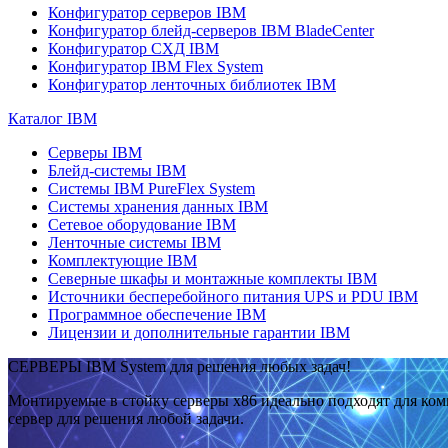
Конфигуратор серверов IBM
Конфигуратор блейд-серверов IBM BladeCenter
Конфигуратор СХД IBM
Конфигуратор IBM Flex System
Конфигуратор ленточных библиотек IBM
Каталог IBM
Серверы IBM
Блейд-системы IBM
Системы IBM PureFlex System
Системы хранения данных IBM
Сетевое оборудование IBM
Ленточные системы IBM
Комплектующие IBM
Северные шкафы и монтажные комплекты IBM
Источники бесперебойного питания UPS и PDU IBM
Программное обеспечение IBM
Лицензии и дополнительные гарантии IBM
СЕРВЕРЫ IBM System для решения любых задач!
Монтируемые в стойку серверы x86 идеально подходят для ко
сервер для решения любой задачи.