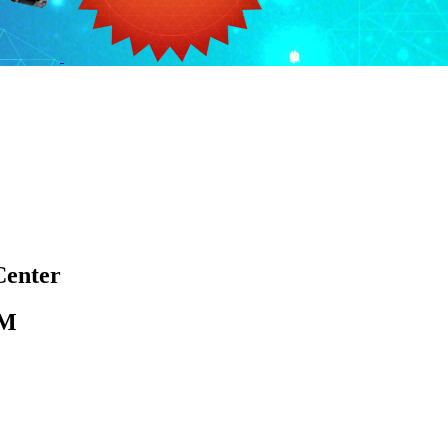
Center
BM