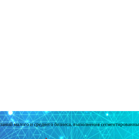
мпаний малого и среднего бизнеса, выполнения сегментированн