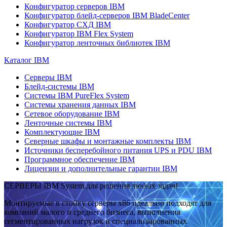
Конфигуратор серверов IBM
Конфигуратор блейд-серверов IBM BladeCenter
Конфигуратор СХД IBM
Конфигуратор IBM Flex System
Конфигуратор ленточных библиотек IBM
Каталог IBM
Серверы IBM
Блейд-системы IBM
Системы IBM PureFlex System
Системы хранения данных IBM
Сетевое оборудование IBM
Ленточные системы IBM
Комплектующие IBM
Северные шкафы и монтажные комплекты IBM
Источники бесперебойного питания UPS и PDU IBM
Программное обеспечение IBM
Лицензии и дополнительные гарантии IBM
СЕРВЕРЫ IBM System для решения любых задач!
Монтируемые в стойку серверы x86 идеально подходят для
компаний малого и среднего бизнеса, выполнения
сегментированных нагрузок и специализированных