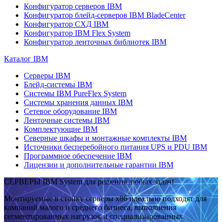
Конфигуратор серверов IBM
Конфигуратор блейд-серверов IBM BladeCenter
Конфигуратор СХД IBM
Конфигуратор IBM Flex System
Конфигуратор ленточных библиотек IBM
Каталог IBM
Серверы IBM
Блейд-системы IBM
Системы IBM PureFlex System
Системы хранения данных IBM
Сетевое оборудование IBM
Ленточные системы IBM
Комплектующие IBM
Северные шкафы и монтажные комплекты IBM
Источники бесперебойного питания UPS и PDU IBM
Программное обеспечение IBM
Лицензии и дополнительные гарантии IBM
СЕРВЕРЫ IBM System для решения любых задач!
Монтируемые в стойку серверы x86 идеально подходят для
компаний малого и среднего бизнеса, выполнения
сегментированных нагрузок и специализированных