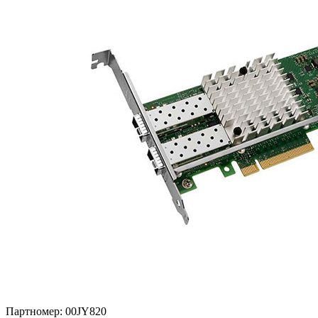
Партномер:
00JY820