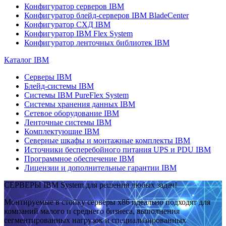
Конфигуратор серверов IBM
Конфигуратор блейд-серверов IBM BladeCenter
Конфигуратор СХД IBM
Конфигуратор IBM Flex System
Конфигуратор ленточных библиотек IBM
Каталог IBM
Серверы IBM
Блейд-системы IBM
Системы IBM PureFlex System
Системы хранения данных IBM
Сетевое оборудование IBM
Ленточные системы IBM
Комплектующие IBM
Северные шкафы и монтажные комплекты IBM
Источники бесперебойного питания UPS и PDU IBM
Программное обеспечение IBM
Лицензии и дополнительные гарантии IBM
СЕРВЕРЫ IBM System для решения любых задач!
Монтируемые в стойку серверы x86 идеально подходят для
компаний малого и среднего бизнеса, выполнения
сегментированных нагрузок и специализированных