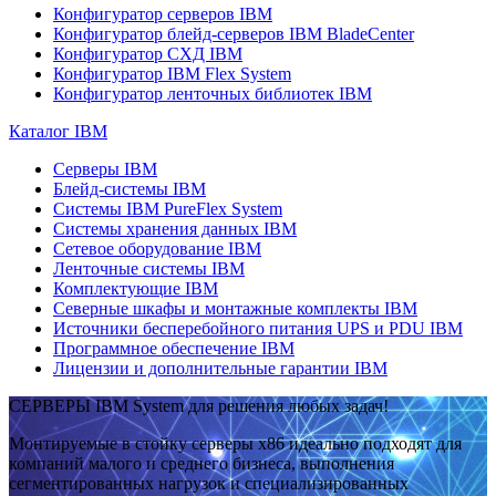
Конфигуратор серверов IBM
Конфигуратор блейд-серверов IBM BladeCenter
Конфигуратор СХД IBM
Конфигуратор IBM Flex System
Конфигуратор ленточных библиотек IBM
Каталог IBM
Серверы IBM
Блейд-системы IBM
Системы IBM PureFlex System
Системы хранения данных IBM
Сетевое оборудование IBM
Ленточные системы IBM
Комплектующие IBM
Северные шкафы и монтажные комплекты IBM
Источники бесперебойного питания UPS и PDU IBM
Программное обеспечение IBM
Лицензии и дополнительные гарантии IBM
СЕРВЕРЫ IBM System для решения любых задач!
Монтируемые в стойку серверы x86 идеально подходят для
компаний малого и среднего бизнеса, выполнения
сегментированных нагрузок и специализированных