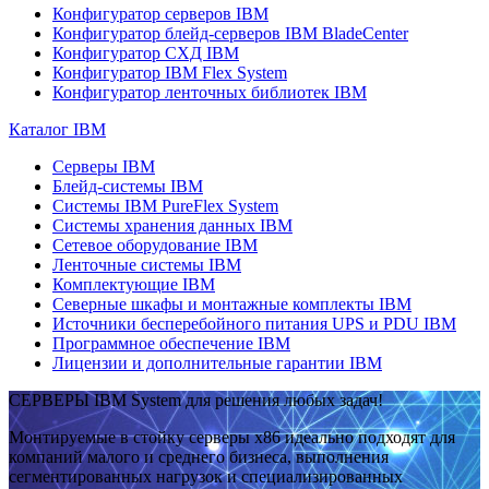
Конфигуратор серверов IBM
Конфигуратор блейд-серверов IBM BladeCenter
Конфигуратор СХД IBM
Конфигуратор IBM Flex System
Конфигуратор ленточных библиотек IBM
Каталог IBM
Серверы IBM
Блейд-системы IBM
Системы IBM PureFlex System
Системы хранения данных IBM
Сетевое оборудование IBM
Ленточные системы IBM
Комплектующие IBM
Северные шкафы и монтажные комплекты IBM
Источники бесперебойного питания UPS и PDU IBM
Программное обеспечение IBM
Лицензии и дополнительные гарантии IBM
СЕРВЕРЫ IBM System для решения любых задач!
Монтируемые в стойку серверы x86 идеально подходят для
компаний малого и среднего бизнеса, выполнения
сегментированных нагрузок и специализированных