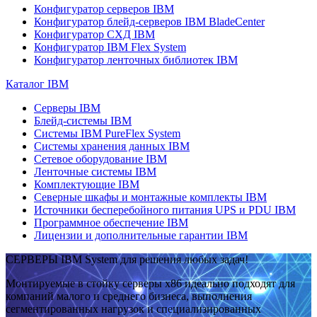
Конфигуратор серверов IBM
Конфигуратор блейд-серверов IBM BladeCenter
Конфигуратор СХД IBM
Конфигуратор IBM Flex System
Конфигуратор ленточных библиотек IBM
Каталог IBM
Серверы IBM
Блейд-системы IBM
Системы IBM PureFlex System
Системы хранения данных IBM
Сетевое оборудование IBM
Ленточные системы IBM
Комплектующие IBM
Северные шкафы и монтажные комплекты IBM
Источники бесперебойного питания UPS и PDU IBM
Программное обеспечение IBM
Лицензии и дополнительные гарантии IBM
СЕРВЕРЫ IBM System для решения любых задач!
Монтируемые в стойку серверы x86 идеально подходят для
компаний малого и среднего бизнеса, выполнения
сегментированных нагрузок и специализированных