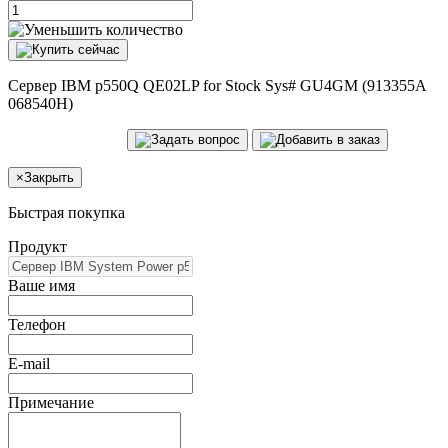
Сервер IBM p550Q QE02LP for Stock Sys# GU4GM (913355A
068540H)
×
Закрыть
Быстрая покупка
Продукт
Ваше имя
Телефон
E-mail
Примечание