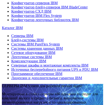
Конфигуратор серверов IBM
Конфигуратор блейд-серверов IBM BladeCenter
Конфигуратор СХД IBM
Конфигуратор IBM Flex System
Конфигуратор ленточных библиотек IBM
Каталог IBM
Серверы IBM
Блейд-системы IBM
Системы IBM PureFlex System
Системы хранения данных IBM
Сетевое оборудование IBM
Ленточные системы IBM
Комплектующие IBM
Северные шкафы и монтажные комплекты IBM
Источники бесперебойного питания UPS и PDU IBM
Программное обеспечение IBM
Лицензии и дополнительные гарантии IBM
СЕРВЕРЫ IBM System для решения любых задач!
Монтируемые в стойку серверы x86 идеально подходят для
компаний малого и среднего бизнеса, выполнения
сегментированных нагрузок и специализированных