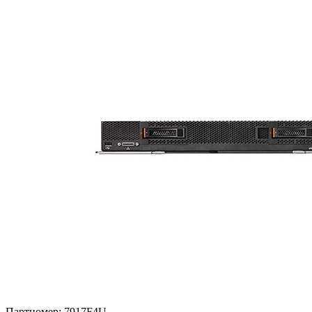
Партномер:
7917F4U