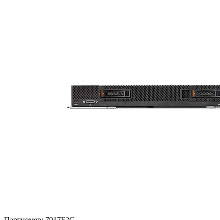
Партномер:
7917F2G