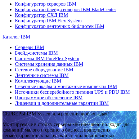
Конфигуратор серверов IBM
Конфигуратор блейд-серверов IBM BladeCenter
Конфигуратор СХД IBM
Конфигуратор IBM Flex System
Конфигуратор ленточных библиотек IBM
Каталог IBM
Серверы IBM
Блейд-системы IBM
Системы IBM PureFlex System
Системы хранения данных IBM
Сетевое оборудование IBM
Ленточные системы IBM
Комплектующие IBM
Северные шкафы и монтажные комплекты IBM
Источники бесперебойного питания UPS и PDU IBM
Программное обеспечение IBM
Лицензии и дополнительные гарантии IBM
СЕРВЕРЫ IBM System для решения любых задач!
Монтируемые в стойку серверы x86 идеально подходят для
компаний малого и среднего бизнеса, выполнения
сегментированных нагрузок и специализированных