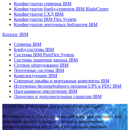
Конфигуратор серверов IBM
Конфигуратор блейд-серверов IBM BladeCenter
Конфигуратор СХД IBM
Конфигуратор IBM Flex System
Конфигуратор ленточных библиотек IBM
Каталог IBM
Серверы IBM
Блейд-системы IBM
Системы IBM PureFlex System
Системы хранения данных IBM
Сетевое оборудование IBM
Ленточные системы IBM
Комплектующие IBM
Северные шкафы и монтажные комплекты IBM
Источники бесперебойного питания UPS и PDU IBM
Программное обеспечение IBM
Лицензии и дополнительные гарантии IBM
СЕРВЕРЫ IBM System для решения любых задач!
Монтируемые в стойку серверы x86 идеально подходят для
компаний малого и среднего бизнеса, выполнения
сегментированных нагрузок и специализированных