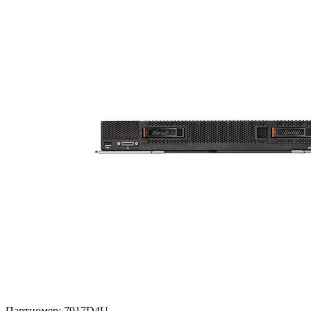
Партномер:
7917D4U