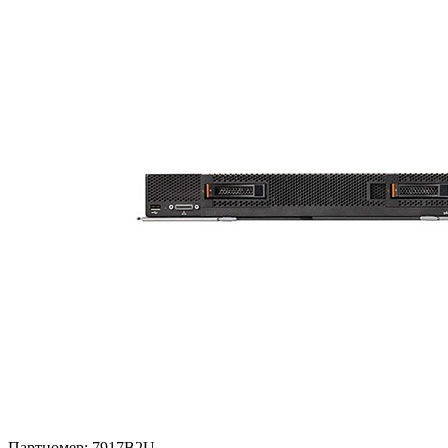
Партномер:
7917B2U