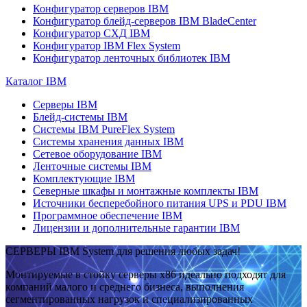
Конфигуратор серверов IBM
Конфигуратор блейд-серверов IBM BladeCenter
Конфигуратор СХД IBM
Конфигуратор IBM Flex System
Конфигуратор ленточных библиотек IBM
Каталог IBM
Серверы IBM
Блейд-системы IBM
Системы IBM PureFlex System
Системы хранения данных IBM
Сетевое оборудование IBM
Ленточные системы IBM
Комплектующие IBM
Северные шкафы и монтажные комплекты IBM
Источники бесперебойного питания UPS и PDU IBM
Программное обеспечение IBM
Лицензии и дополнительные гарантии IBM
СЕРВЕРЫ IBM System для решения любых задач!
Монтируемые в стойку серверы x86 идеально подходят для
компаний малого и среднего бизнеса, выполнения
сегментированных нагрузок и специализированных