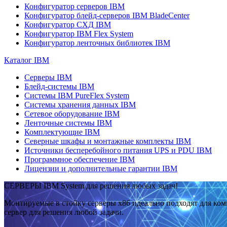
Конфигуратор серверов IBM
Конфигуратор блейд-серверов IBM BladeCenter
Конфигуратор СХД IBM
Конфигуратор IBM Flex System
Конфигуратор ленточных библиотек IBM
Каталог IBM
Серверы IBM
Блейд-системы IBM
Системы IBM PureFlex System
Системы хранения данных IBM
Сетевое оборудование IBM
Ленточные системы IBM
Комплектующие IBM
Северные шкафы и монтажные комплекты IBM
Источники бесперебойного питания UPS и PDU IBM
Программное обеспечение IBM
Лицензии и дополнительные гарантии IBM
СЕРВЕРЫ IBM System для решения любых задач!
Монтируемые в стойку серверы x86 идеально подходят для ко
сервер для решения любой задачи.