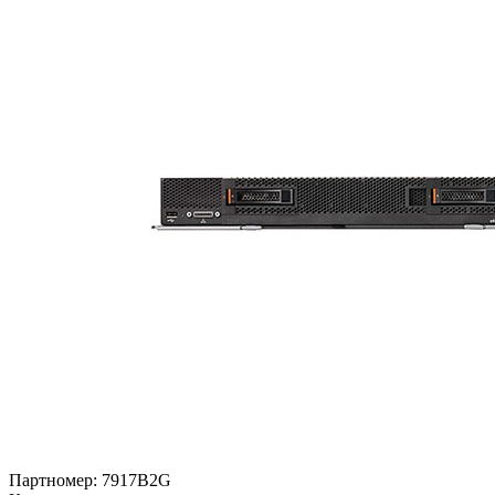
Партномер:
7917B2G