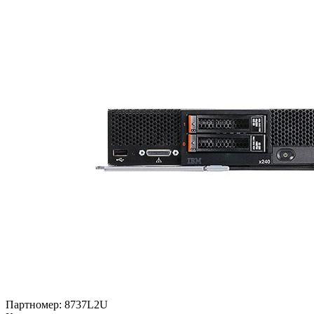
Партномер:
8737L2U