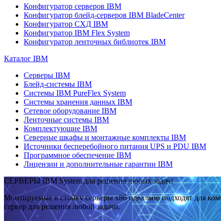
Конфигуратор серверов IBM
Конфигуратор блейд-серверов IBM BladeCenter
Конфигуратор СХД IBM
Конфигуратор IBM Flex System
Конфигуратор ленточных библиотек IBM
Каталог IBM
Серверы IBM
Блейд-системы IBM
Системы IBM PureFlex System
Системы хранения данных IBM
Сетевое оборудование IBM
Ленточные системы IBM
Комплектующие IBM
Северные шкафы и монтажные комплекты IBM
Источники бесперебойного питания UPS и PDU IBM
Программное обеспечение IBM
Лицензии и дополнительные гарантии IBM
СЕРВЕРЫ IBM System для решения любых задач!
Монтируемые в стойку серверы x86 идеально подходят для ко
сервер для решения любой задачи.