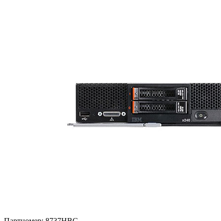
Партномер:
8737HBG