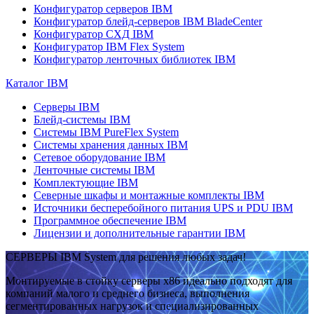
Конфигуратор серверов IBM
Конфигуратор блейд-серверов IBM BladeCenter
Конфигуратор СХД IBM
Конфигуратор IBM Flex System
Конфигуратор ленточных библиотек IBM
Каталог IBM
Серверы IBM
Блейд-системы IBM
Системы IBM PureFlex System
Системы хранения данных IBM
Сетевое оборудование IBM
Ленточные системы IBM
Комплектующие IBM
Северные шкафы и монтажные комплекты IBM
Источники бесперебойного питания UPS и PDU IBM
Программное обеспечение IBM
Лицензии и дополнительные гарантии IBM
СЕРВЕРЫ IBM System для решения любых задач!
Монтируемые в стойку серверы x86 идеально подходят для
компаний малого и среднего бизнеса, выполнения
сегментированных нагрузок и специализированных