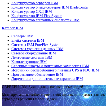
Конфигуратор серверов IBM
Конфигуратор блейд-серверов IBM BladeCenter
Конфигуратор СХД IBM
Конфигуратор IBM Flex System
Конфигуратор ленточных библиотек IBM
Каталог IBM
Серверы IBM
Блейд-системы IBM
Системы IBM PureFlex System
Системы хранения данных IBM
Сетевое оборудование IBM
Ленточные системы IBM
Комплектующие IBM
Северные шкафы и монтажные комплекты IBM
Источники бесперебойного питания UPS и PDU IBM
Программное обеспечение IBM
Лицензии и дополнительные гарантии IBM
СЕРВЕРЫ IBM System для решения любых задач!
Монтируемые в стойку серверы x86 идеально подходят для ко
сервер для решения любой задачи.