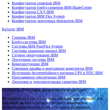
Конфигуратор серверов IBM
Конфигуратор блейд-серверов IBM BladeCenter
Конфигуратор СХД IBM
Конфигуратор IBM Flex System
Конфигуратор ленточных библиотек IBM
Каталог IBM
Серверы IBM
Блейд-системы IBM
Системы IBM PureFlex System
Системы хранения данных IBM
Сетевое оборудование IBM
Ленточные системы IBM
Комплектующие IBM
Северные шкафы и монтажные комплекты IBM
Источники бесперебойного питания UPS и PDU IBM
Программное обеспечение IBM
Лицензии и дополнительные гарантии IBM
СЕРВЕРЫ IBM System для решения любых задач!
Монтируемые в стойку серверы x86 идеально подходят для
компаний малого и среднего бизнеса, выполнения
сегментированных нагрузок и специализированных