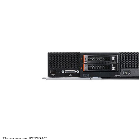
Партномер:
873794G