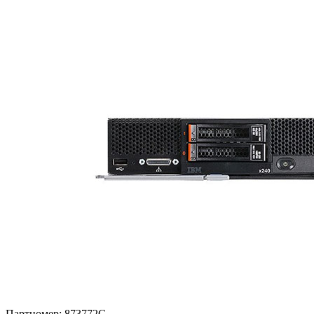
Партномер:
873772G