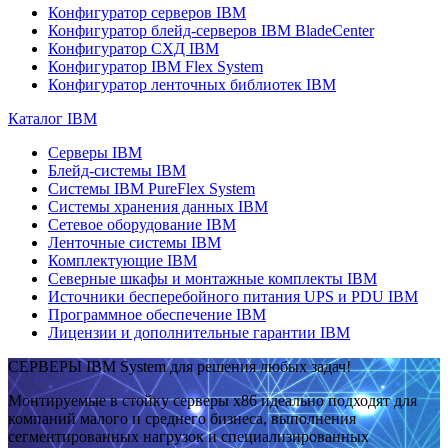
Конфигуратор серверов IBM
Конфигуратор блейд-серверов IBM BladeCenter
Конфигуратор СХД IBM
Конфигуратор IBM Flex System
Конфигуратор ленточных библиотек IBM
Каталог IBM
Серверы IBM
Блейд-системы IBM
Системы IBM PureFlex System
Системы хранения данных IBM
Сетевое оборудование IBM
Ленточные системы IBM
Комплектующие IBM
Северные шкафы и монтажные комплекты IBM
Источники бесперебойного питания UPS и PDU IBM
Программное обеспечение IBM
Лицензии и дополнительные гарантии IBM
СЕРВЕРЫ IBM System для решения любых задач!
Монтируемые в стойку серверы x86 идеально подходят для
компаний малого и среднего бизнеса, выполнения
сегментированных нагрузок и специализированных