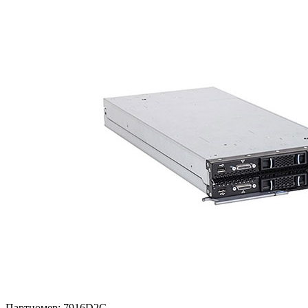
Партномер:
7916D2G