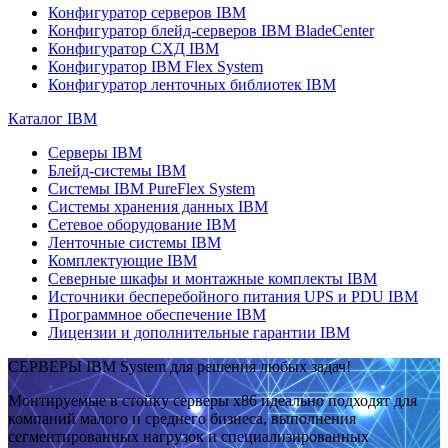
Конфигуратор серверов IBM
Конфигуратор блейд-серверов IBM BladeCenter
Конфигуратор СХД IBM
Конфигуратор IBM Flex System
Конфигуратор ленточных библиотек IBM
Каталог IBM
Серверы IBM
Блейд-системы IBM
Системы IBM PureFlex System
Системы хранения данных IBM
Сетевое оборудование IBM
Ленточные системы IBM
Комплектующие IBM
Северные шкафы и монтажные комплекты IBM
Источники бесперебойного питания UPS и PDU IBM
Программное обеспечение IBM
Лицензии и дополнительные гарантии IBM
СЕРВЕРЫ IBM System для решения любых задач!
Монтируемые в стойку серверы x86 идеально подходят для
компаний малого и среднего бизнеса, выполнения
сегментированных нагрузок и специализированных