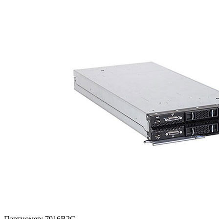
Партномер:
7916B2G