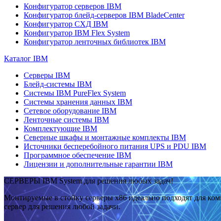
Конфигуратор серверов IBM
Конфигуратор блейд-серверов IBM BladeCenter
Конфигуратор СХД IBM
Конфигуратор IBM Flex System
Конфигуратор ленточных библиотек IBM
Каталог IBM
Серверы IBM
Блейд-системы IBM
Системы IBM PureFlex System
Системы хранения данных IBM
Сетевое оборудование IBM
Ленточные системы IBM
Комплектующие IBM
Северные шкафы и монтажные комплекты IBM
Источники бесперебойного питания UPS и PDU IBM
Программное обеспечение IBM
Лицензии и дополнительные гарантии IBM
СЕРВЕРЫ IBM System для решения любых задач!
Монтируемые в стойку серверы x86 идеально подходят для ко
сервер для решения любой задачи.