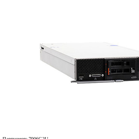
Партномер:
7906G2U