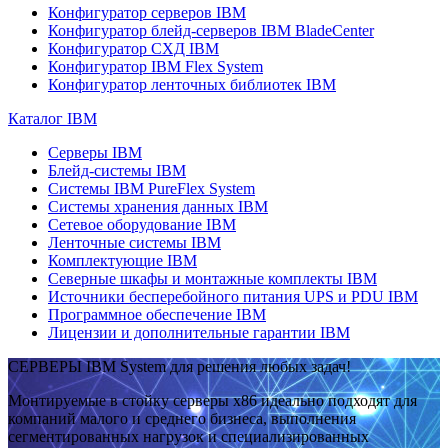
Конфигуратор серверов IBM
Конфигуратор блейд-серверов IBM BladeCenter
Конфигуратор СХД IBM
Конфигуратор IBM Flex System
Конфигуратор ленточных библиотек IBM
Каталог IBM
Серверы IBM
Блейд-системы IBM
Системы IBM PureFlex System
Системы хранения данных IBM
Сетевое оборудование IBM
Ленточные системы IBM
Комплектующие IBM
Северные шкафы и монтажные комплекты IBM
Источники бесперебойного питания UPS и PDU IBM
Программное обеспечение IBM
Лицензии и дополнительные гарантии IBM
СЕРВЕРЫ IBM System для решения любых задач!
Монтируемые в стойку серверы x86 идеально подходят для
компаний малого и среднего бизнеса, выполнения
сегментированных нагрузок и специализированных