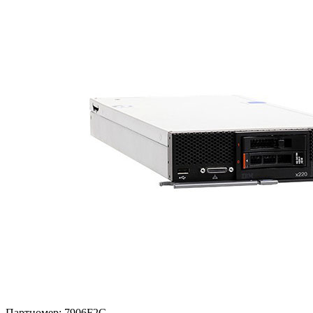
Партномер:
7906F2G