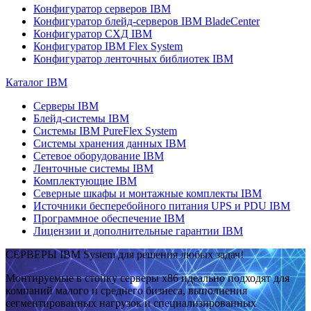
Конфигуратор серверов IBM
Конфигуратор блейд-серверов IBM BladeCenter
Конфигуратор СХД IBM
Конфигуратор IBM Flex System
Конфигуратор ленточных библиотек IBM
Каталог IBM
Серверы IBM
Блейд-системы IBM
Системы IBM PureFlex System
Системы хранения данных IBM
Сетевое оборудование IBM
Ленточные системы IBM
Комплектующие IBM
Северные шкафы и монтажные комплекты IBM
Источники бесперебойного питания UPS и PDU IBM
Программное обеспечение IBM
Лицензии и дополнительные гарантии IBM
СЕРВЕРЫ IBM System для решения любых задач!
Монтируемые в стойку серверы x86 идеально подходят для
компаний малого и среднего бизнеса, выполнения
сегментированных нагрузок и специализированных