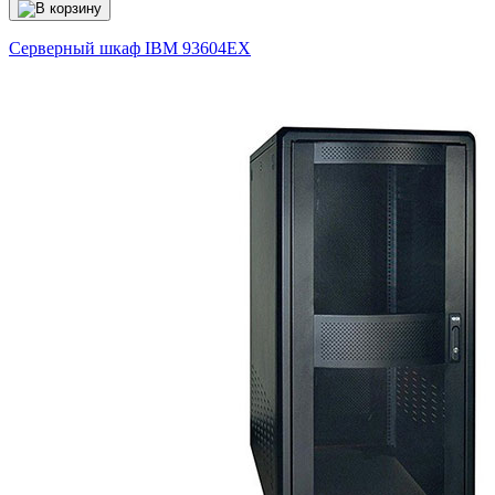
Серверный шкаф IBM
93604EX