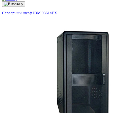
Серверный шкаф IBM
93614EX