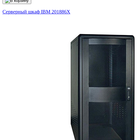
Серверный шкаф IBM
201886X