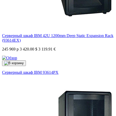
Серверный шкаф IBM 42U 1200mm Deep Static Expansion Rack
(93614EX)
245 969 р
3 420.00 $
3 119.91 €
Серверный шкаф IBM
93614PX