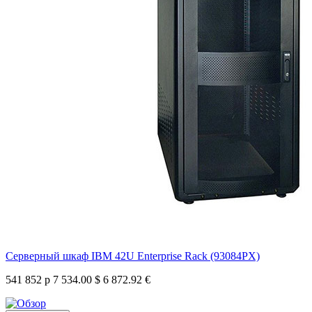
Серверный шкаф IBM 42U Enterprise Rack (93084PX)
541 852 р
7 534.00 $
6 872.92 €