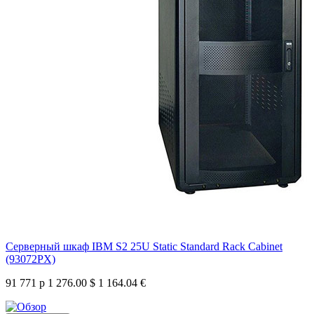
Серверный шкаф IBM S2 25U Static Standard Rack Cabinet
(93072PX)
91 771 р
1 276.00 $
1 164.04 €