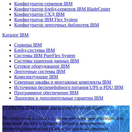
Конфигуратор серверов IBM
Конфигуратор блейд-серверов IBM BladeCenter
Конфигуратор СХД IBM
Конфигуратор IBM Flex System
Конфигуратор ленточных библиотек IBM
Каталог IBM
Серверы IBM
Блейд-системы IBM
Системы IBM PureFlex System
Системы хранения данных IBM
Сетевое оборудование IBM
Ленточные системы IBM
Комплектующие IBM
Северные шкафы и монтажные комплекты IBM
Источники бесперебойного питания UPS и PDU IBM
Программное обеспечение IBM
Лицензии и дополнительные гарантии IBM
СЕРВЕРЫ IBM System для решения любых задач!
Монтируемые в стойку серверы x86 идеально подходят для
компаний малого и среднего бизнеса, выполнения
сегментированных нагрузок и специализированных