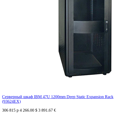
Серверный шкаф IBM 47U 1200mm Deep Static Expansion Rack
(93624EX)
306 815 р
4 266.00 $
3 891.67 €