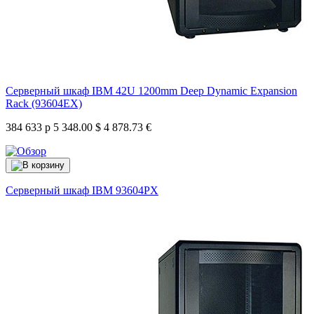
Серверный шкаф IBM 42U 1200mm Deep Dynamic Expansion
Rack (93604EX)
384 633 р
5 348.00 $
4 878.73 €
Серверный шкаф IBM
93604PX