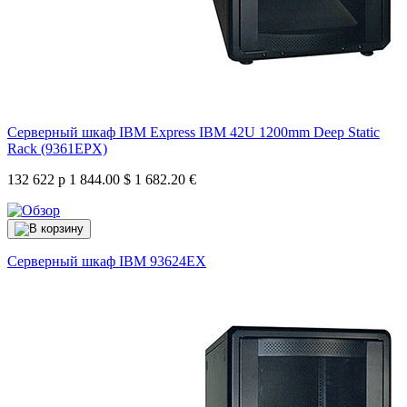
Серверный шкаф IBM Express IBM 42U 1200mm Deep Static
Rack (9361EPX)
132 622 р
1 844.00 $
1 682.20 €
Серверный шкаф IBM
93624EX