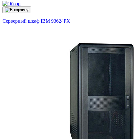
Серверный шкаф IBM
93624PX