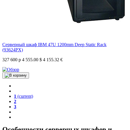
Серверный шкаф IBM 47U 1200mm Deep Static Rack
(93624PX)
327 600 р
4 555.00 $
4 155.32 €
1
(current)
2
3
Особенности серверных шкафов и