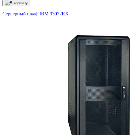
Серверный шкаф IBM
93072RX