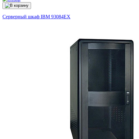
Серверный шкаф IBM
93084EX