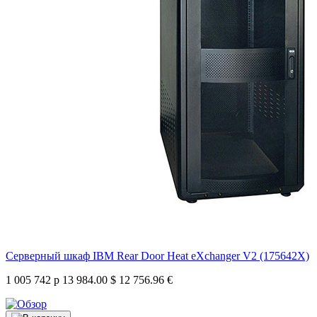
Серверный шкаф IBM Rear Door Heat eXchanger V2 (175642X)
1 005 742 р
13 984.00 $
12 756.96 €