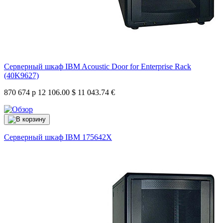
Серверный шкаф IBM Acoustic Door for Enterprise Rack
(40K9627)
870 674 р
12 106.00 $
11 043.74 €
Серверный шкаф IBM
175642X