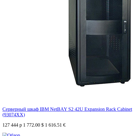
Серверный шкаф IBM NetBAY S2 42U Expansion Rack Cabinet
(93074XX)
127 444 р
1 772.00 $
1 616.51 €