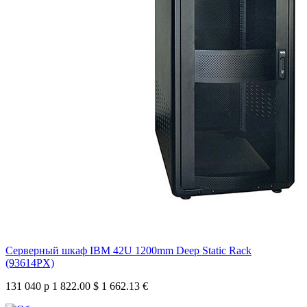
Серверный шкаф IBM 42U 1200mm Deep Static Rack
(93614PX)
131 040 р
1 822.00 $
1 662.13 €