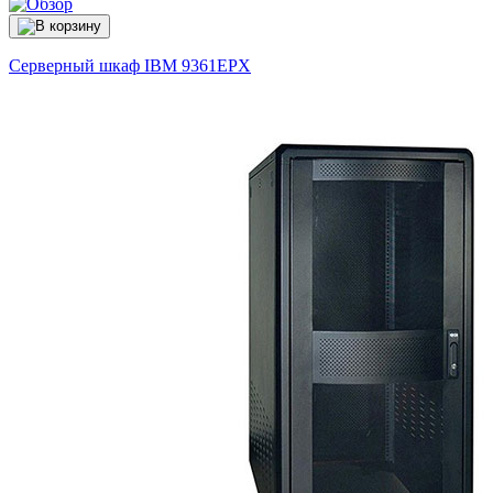
Серверный шкаф IBM
9361EPX