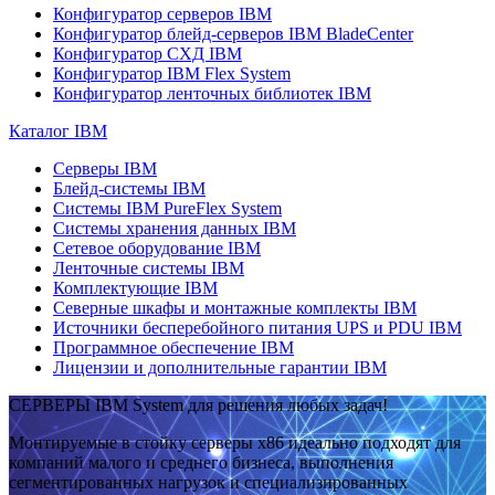
Конфигуратор серверов IBM
Конфигуратор блейд-серверов IBM BladeCenter
Конфигуратор СХД IBM
Конфигуратор IBM Flex System
Конфигуратор ленточных библиотек IBM
Каталог IBM
Серверы IBM
Блейд-системы IBM
Системы IBM PureFlex System
Системы хранения данных IBM
Сетевое оборудование IBM
Ленточные системы IBM
Комплектующие IBM
Северные шкафы и монтажные комплекты IBM
Источники бесперебойного питания UPS и PDU IBM
Программное обеспечение IBM
Лицензии и дополнительные гарантии IBM
СЕРВЕРЫ IBM System для решения любых задач!
Монтируемые в стойку серверы x86 идеально подходят для
компаний малого и среднего бизнеса, выполнения
сегментированных нагрузок и специализированных