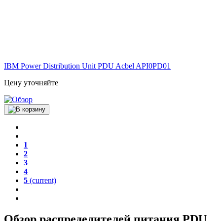
IBM Power Distribution Unit PDU Acbel API0PD01
Цену уточняйте
1
2
3
4
5
(current)
Обзор распределителей питания PDU