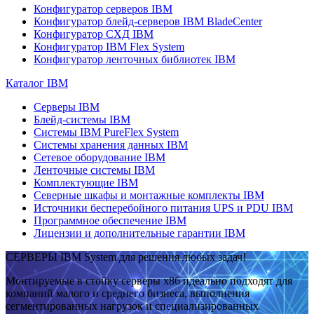
Конфигуратор серверов IBM
Конфигуратор блейд-серверов IBM BladeCenter
Конфигуратор СХД IBM
Конфигуратор IBM Flex System
Конфигуратор ленточных библиотек IBM
Каталог IBM
Серверы IBM
Блейд-системы IBM
Системы IBM PureFlex System
Системы хранения данных IBM
Сетевое оборудование IBM
Ленточные системы IBM
Комплектующие IBM
Северные шкафы и монтажные комплекты IBM
Источники бесперебойного питания UPS и PDU IBM
Программное обеспечение IBM
Лицензии и дополнительные гарантии IBM
СЕРВЕРЫ IBM System для решения любых задач!
Монтируемые в стойку серверы x86 идеально подходят для
компаний малого и среднего бизнеса, выполнения
сегментированных нагрузок и специализированных