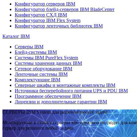
Конфигуратор серверов IBM
Конфигуратор блейд-серверов IBM BladeCenter
Конфигуратор СХД IBM
Конфигуратор IBM Flex System
Конфигуратор ленточных библиотек IBM
Каталог IBM
Серверы IBM
Блейд-системы IBM
Системы IBM PureFlex System
Системы хранения данных IBM
Сетевое оборудование IBM
Ленточные системы IBM
Комплектующие IBM
Северные шкафы и монтажные комплекты IBM
Источники бесперебойного питания UPS и PDU IBM
Программное обеспечение IBM
Лицензии и дополнительные гарантии IBM
СЕРВЕРЫ IBM System для решения любых задач!
Монтируемые в стойку серверы x86 идеально подходят для ко
сервер для решения любой задачи.