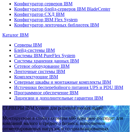
Конфигуратор серверов IBM
Конфигуратор блейд-серверов IBM BladeCenter
Конфигуратор СХД IBM
Конфигуратор IBM Flex System
Конфигуратор ленточных библиотек IBM
Каталог IBM
Серверы IBM
Блейд-системы IBM
Системы IBM PureFlex System
Системы хранения данных IBM
Сетевое оборудование IBM
Ленточные системы IBM
Комплектующие IBM
Северные шкафы и монтажные комплекты IBM
Источники бесперебойного питания UPS и PDU IBM
Программное обеспечение IBM
Лицензии и дополнительные гарантии IBM
СЕРВЕРЫ IBM System для решения любых задач!
Монтируемые в стойку серверы x86 идеально подходят для
компаний малого и среднего бизнеса, выполнения
сегментированных нагрузок и специализированных