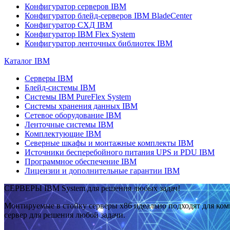
Конфигуратор серверов IBM
Конфигуратор блейд-серверов IBM BladeCenter
Конфигуратор СХД IBM
Конфигуратор IBM Flex System
Конфигуратор ленточных библиотек IBM
Каталог IBM
Серверы IBM
Блейд-системы IBM
Системы IBM PureFlex System
Системы хранения данных IBM
Сетевое оборудование IBM
Ленточные системы IBM
Комплектующие IBM
Северные шкафы и монтажные комплекты IBM
Источники бесперебойного питания UPS и PDU IBM
Программное обеспечение IBM
Лицензии и дополнительные гарантии IBM
СЕРВЕРЫ IBM System для решения любых задач!
Монтируемые в стойку серверы x86 идеально подходят для ко
сервер для решения любой задачи.