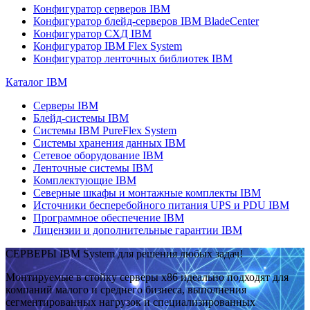
Конфигуратор серверов IBM
Конфигуратор блейд-серверов IBM BladeCenter
Конфигуратор СХД IBM
Конфигуратор IBM Flex System
Конфигуратор ленточных библиотек IBM
Каталог IBM
Серверы IBM
Блейд-системы IBM
Системы IBM PureFlex System
Системы хранения данных IBM
Сетевое оборудование IBM
Ленточные системы IBM
Комплектующие IBM
Северные шкафы и монтажные комплекты IBM
Источники бесперебойного питания UPS и PDU IBM
Программное обеспечение IBM
Лицензии и дополнительные гарантии IBM
СЕРВЕРЫ IBM System для решения любых задач!
Монтируемые в стойку серверы x86 идеально подходят для
компаний малого и среднего бизнеса, выполнения
сегментированных нагрузок и специализированных