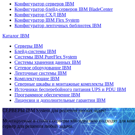
Конфигуратор серверов IBM
Конфигуратор блейд-серверов IBM BladeCenter
Конфигуратор СХД IBM
Конфигуратор IBM Flex System
Конфигуратор ленточных библиотек IBM
Каталог IBM
Серверы IBM
Блейд-системы IBM
Системы IBM PureFlex System
Системы хранения данных IBM
Сетевое оборудование IBM
Ленточные системы IBM
Комплектующие IBM
Северные шкафы и монтажные комплекты IBM
Источники бесперебойного питания UPS и PDU IBM
Программное обеспечение IBM
Лицензии и дополнительные гарантии IBM
СЕРВЕРЫ IBM System для решения любых задач!
Монтируемые в стойку серверы x86 идеально подходят для ко
сервер для решения любой задачи.