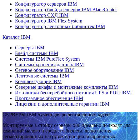
Конфигуратор серверов IBM
Конфигуратор блейд-серверов IBM BladeCenter
Конфигуратор СХД IBM
Конфигуратор IBM Flex System
Конфигуратор ленточных библиотек IBM
Каталог IBM
Серверы IBM
Блейд-системы IBM
Системы IBM PureFlex System
Системы хранения данных IBM
Сетевое оборудование IBM
Ленточные системы IBM
Комплектующие IBM
Северные шкафы и монтажные комплекты IBM
Источники бесперебойного питания UPS и PDU IBM
Программное обеспечение IBM
Лицензии и дополнительные гарантии IBM
СЕРВЕРЫ IBM System для решения любых задач!
Монтируемые в стойку серверы x86 идеально подходят для
компаний малого и среднего бизнеса, выполнения
сегментированных нагрузок и специализированных