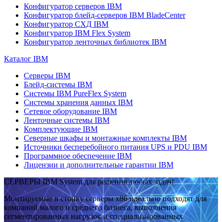
Конфигуратор серверов IBM
Конфигуратор блейд-серверов IBM BladeCenter
Конфигуратор СХД IBM
Конфигуратор IBM Flex System
Конфигуратор ленточных библиотек IBM
Каталог IBM
Серверы IBM
Блейд-системы IBM
Системы IBM PureFlex System
Системы хранения данных IBM
Сетевое оборудование IBM
Ленточные системы IBM
Комплектующие IBM
Северные шкафы и монтажные комплекты IBM
Источники бесперебойного питания UPS и PDU IBM
Программное обеспечение IBM
Лицензии и дополнительные гарантии IBM
СЕРВЕРЫ IBM System для решения любых задач!
Монтируемые в стойку серверы x86 идеально подходят для
компаний малого и среднего бизнеса, выполнения
сегментированных нагрузок и специализированных