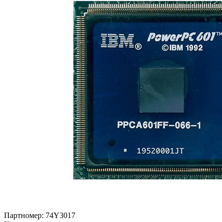
Партномер:
74Y3017