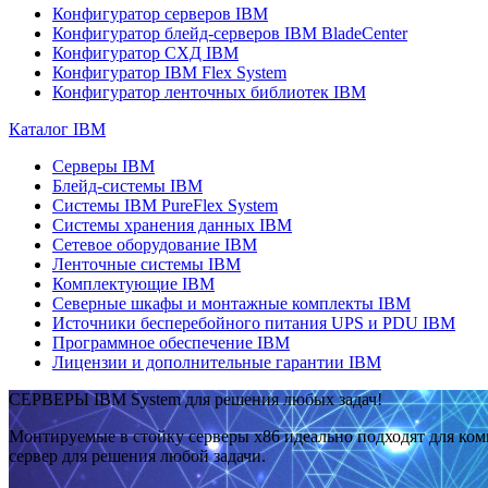
Конфигуратор серверов IBM
Конфигуратор блейд-серверов IBM BladeCenter
Конфигуратор СХД IBM
Конфигуратор IBM Flex System
Конфигуратор ленточных библиотек IBM
Каталог IBM
Серверы IBM
Блейд-системы IBM
Системы IBM PureFlex System
Системы хранения данных IBM
Сетевое оборудование IBM
Ленточные системы IBM
Комплектующие IBM
Северные шкафы и монтажные комплекты IBM
Источники бесперебойного питания UPS и PDU IBM
Программное обеспечение IBM
Лицензии и дополнительные гарантии IBM
СЕРВЕРЫ IBM System для решения любых задач!
Монтируемые в стойку серверы x86 идеально подходят для ко
сервер для решения любой задачи.