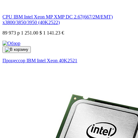
CPU IBM Intel Xeon MP XMP DC 2.67(667/2M/EMT)
x3800/3850/3950 (40K2522)
89 973 р
1 251.00 $
1 141.23 €
Процессор IBM Intel Xeon
40K2521