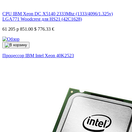
CPU IBM Xeon DC X5140 2333Mhz (1333/4096/1.325v)
LGA771 Woodcrest для HS21 (42C1628)
61 205 р
851.00 $
776.33 €
Процессор IBM Intel Xeon
40K2523