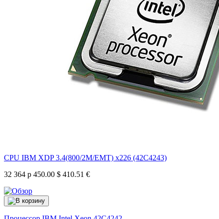
CPU IBM XDP 3.4(800/2M/EMT) x226 (42C4243)
32 364 р
450.00 $
410.51 €
Процессор IBM Intel Xeon
42C4242