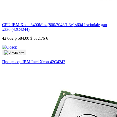
CPU IBM Xeon 3400Mhz (800/2048/1.3v) s604 Irwindale для
x336 (42C4244)
42 002 р
584.00 $
532.76 €
Процессор IBM Intel Xeon
42C4243