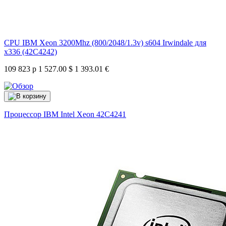
CPU IBM Xeon 3200Mhz (800/2048/1.3v) s604 Irwindale для
x336 (42C4242)
109 823 р
1 527.00 $
1 393.01 €
Процессор IBM Intel Xeon
42C4241