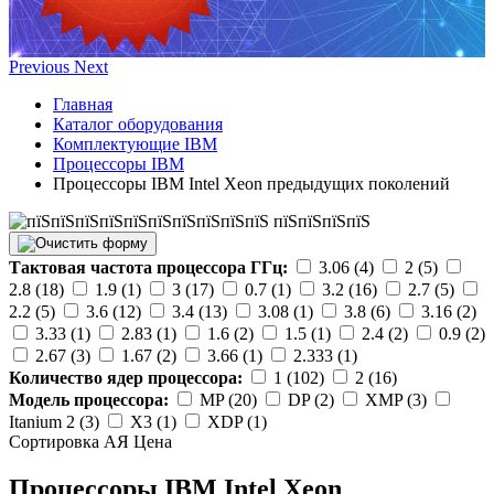
Previous
Next
Главная
Каталог оборудования
Комплектующие IBM
Процессоры IBM
Процессоры IBM Intel Xeon предыдущих поколений
Тактовая частота процессора ГГц:
3.06 (4)
2 (5)
2.8 (18)
1.9 (1)
3 (17)
0.7 (1)
3.2 (16)
2.7 (5)
2.2 (5)
3.6 (12)
3.4 (13)
3.08 (1)
3.8 (6)
3.16 (2)
3.33 (1)
2.83 (1)
1.6 (2)
1.5 (1)
2.4 (2)
0.9 (2)
2.67 (3)
1.67 (2)
3.66 (1)
2.333 (1)
Количество ядер процессора:
1 (102)
2 (16)
Модель процессора:
MP (20)
DP (2)
XMP (3)
Itanium 2 (3)
X3 (1)
XDP (1)
Сортировка А
Я
Ценa
Процессоры IBM Intel Xeon