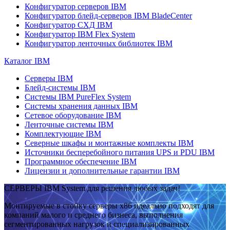
Конфигуратор серверов IBM
Конфигуратор блейд-серверов IBM BladeCenter
Конфигуратор СХД IBM
Конфигуратор IBM Flex System
Конфигуратор ленточных библиотек IBM
Каталог IBM
Серверы IBM
Блейд-системы IBM
Системы IBM PureFlex System
Системы хранения данных IBM
Сетевое оборудование IBM
Ленточные системы IBM
Комплектующие IBM
Северные шкафы и монтажные комплекты IBM
Источники бесперебойного питания UPS и PDU IBM
Программное обеспечение IBM
Лицензии и дополнительные гарантии IBM
СЕРВЕРЫ IBM System для решения любых задач!
Монтируемые в стойку серверы x86 идеально подходят для
компаний малого и среднего бизнеса, выполнения
сегментированных нагрузок и специализированных