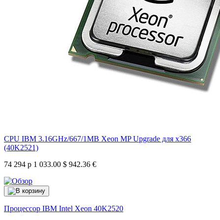
CPU IBM 3.16GHz/667/1MB Xeon MP Upgrade для x366
(40K2521)
74 294 р
1 033.00 $
942.36 €
Процессор IBM Intel Xeon
40K2520