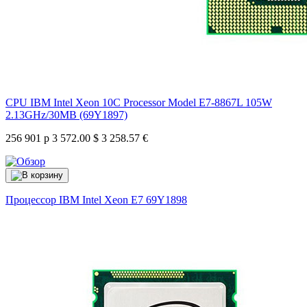
CPU IBM Intel Xeon 10C Processor Model E7-8867L 105W
2.13GHz/30MB (69Y1897)
256 901 р
3 572.00 $
3 258.57 €
Процессор IBM Intel Xeon E7
69Y1898