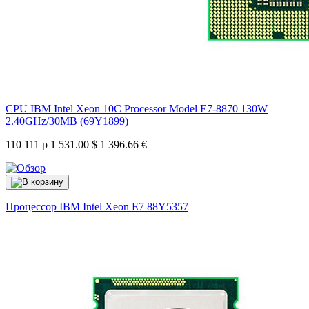
CPU IBM Intel Xeon 10C Processor Model E7-8870 130W
2.40GHz/30MB (69Y1899)
110 111 р
1 531.00 $
1 396.66 €
Процессор IBM Intel Xeon E7
88Y5357