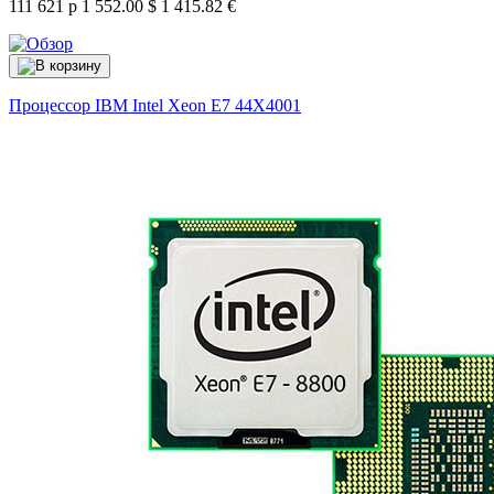
111 621 р
1 552.00 $
1 415.82 €
Процессор IBM Intel Xeon E7
44X4001