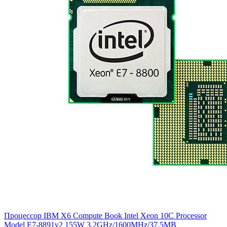
Процессор IBM X6 Compute Book Intel Xeon 10C Processor
Model E7-8891v2 155W 3.2GHz/1600MHz/37.5MB