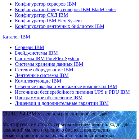
Конфигуратор серверов IBM
Конфигуратор блейд-серверов IBM BladeCenter
Конфигуратор СХД IBM
Конфигуратор IBM Flex System
Конфигуратор ленточных библиотек IBM
Каталог IBM
Серверы IBM
Блейд-системы IBM
Системы IBM PureFlex System
Системы хранения данных IBM
Сетевое оборудование IBM
Ленточные системы IBM
Комплектующие IBM
Северные шкафы и монтажные комплекты IBM
Источники бесперебойного питания UPS и PDU IBM
Программное обеспечение IBM
Лицензии и дополнительные гарантии IBM
СЕРВЕРЫ IBM System для решения любых задач!
Монтируемые в стойку серверы x86 идеально подходят для
компаний малого и среднего бизнеса, выполнения
сегментированных нагрузок и специализированных