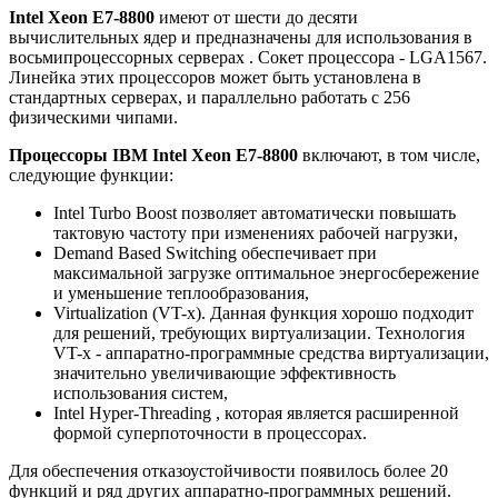
Intel Xeon E7-8800
имеют от шести до десяти
вычислительных ядер и предназначены для использования в
восьмипроцессорных серверах . Сокет процессора - LGA1567.
Линейка этих процессоров может быть установлена в
стандартных серверах, и параллельно работать с 256
физическими чипами.
Процессоры IBM Intel Xeon E7-8800
включают, в том числе,
следующие функции:
Intel Turbo Boost позволяет автоматически повышать
тактовую частоту при изменениях рабочей нагрузки,
Demand Based Switching обеспечивает при
максимальной загрузке оптимальное энергосбережение
и уменьшение теплообразования,
Virtualization (VT-x). Данная функция хорошо подходит
для решений, требующих виртуализации. Технология
VT-x - аппаратно-программные средства виртуализации,
значительно увеличивающие эффективность
использования систем,
Intel Hyper-Threading , которая является расширенной
формой суперпоточности в процессорах.
Для обеспечения отказоустойчивости появилось более 20
функций и ряд других аппаратно-программных решений.