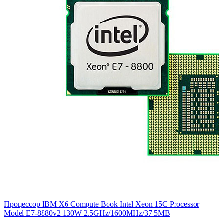
Процессор IBM X6 Compute Book Intel Xeon 15C Processor
Model E7-8880v2 130W 2.5GHz/1600MHz/37.5MB