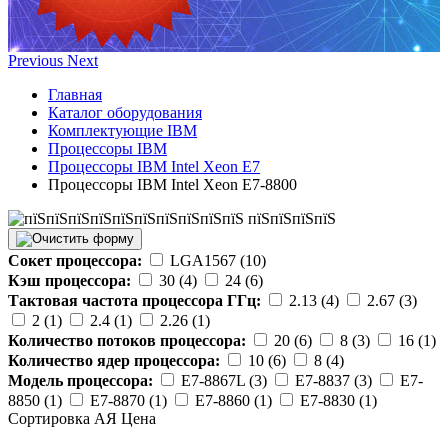
Previous
Next
Главная
Каталог оборудования
Комплектующие IBM
Процессоры IBM
Процессоры IBM Intel Xeon E7
Процессоры IBM Intel Xeon E7-8800
Сокет процессора:
LGA1567 (10)
Кэш процессора:
30 (4)
24 (6)
Тактовая частота процессора ГГц:
2.13 (4)
2.67 (3)
2 (1)
2.4 (1)
2.26 (1)
Количество потоков процессора:
20 (6)
8 (3)
16 (1)
Количество ядер процессора:
10 (6)
8 (4)
Модель процессора:
E7-8867L (3)
E7-8837 (3)
E7-
8850 (1)
E7-8870 (1)
E7-8860 (1)
E7-8830 (1)
Сортировка А
Я
Ценa