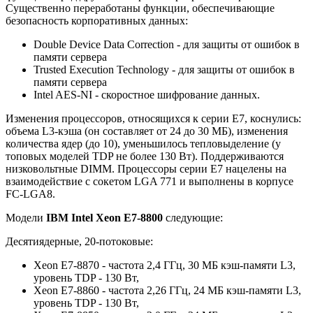
Существенно переработаны функции, обеспечивающие
безопасность корпоративных данных:
Double Device Data Correction - для защиты от ошибок в
памяти сервера
Trusted Execution Technology - для защиты от ошибок в
памяти сервера
Intel AES-NI - скоростное шифрование данных.
Изменения процессоров, относящихся к серии E7, коснулись:
объема L3-кэша (он составляет от 24 до 30 МБ), изменения
количества ядер (до 10), уменьшилось тепловыделение (у
топовых моделей TDP не более 130 Вт). Поддерживаются
низковольтные DIMM. Процессоры серии E7 нацелены на
взаимодействие с сокетом LGA 771 и выполнены в корпусе
FC-LGA8.
Модели
IBM Intel Xeon E7-8800
следующие:
Десятиядерные, 20-потоковые:
Xeon E7-8870 - частота 2,4 ГГц, 30 МБ кэш-памяти L3,
уровень TDP - 130 Вт,
Xeon E7-8860 - частота 2,26 ГГц, 24 МБ кэш-памяти L3,
уровень TDP - 130 Вт,