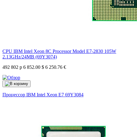
CPU IBM Intel Xeon 8C Processor Model E7-2830 105W
2.13GHz/24MB (69Y3074)
492 802 р
6 852.00 $
6 250.76 €
Процессор IBM Intel Xeon E7
69Y3084