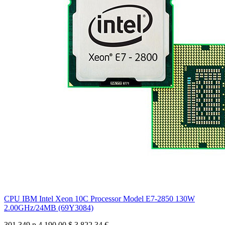
CPU IBM Intel Xeon 10C Processor Model E7-2850 130W
2.00GHz/24MB (69Y3084)
301 349 р
4 190.00 $
3 822.34 €