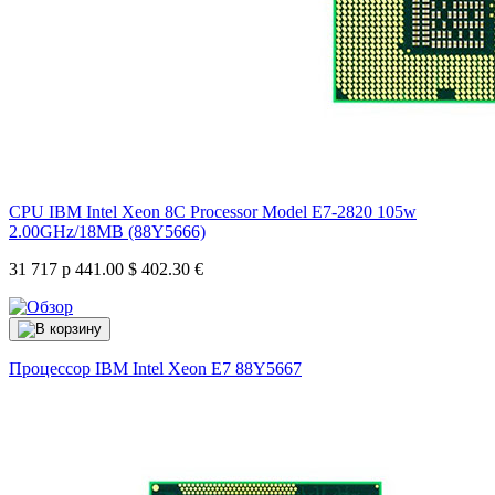
CPU IBM Intel Xeon 8C Processor Model E7-2820 105w
2.00GHz/18MB (88Y5666)
31 717 р
441.00 $
402.30 €
Процессор IBM Intel Xeon E7
88Y5667