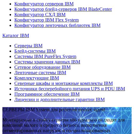
Конфигуратор серверов IBM
Конфигуратор блейд-серверов IBM BladeCenter
Конфигуратор СХД IBM
Конфигуратор IBM Flex System
Конфигуратор ленточных библиотек IBM
Каталог IBM
Серверы IBM
Блейд-системы IBM
Системы IBM PureFlex System
Системы хранения данных IBM
Сетевое оборудование IBM
Ленточные системы IBM
Комплектующие IBM
Северные шкафы и монтажные комплекты IBM
Источники бесперебойного питания UPS и PDU IBM
Программное обеспечение IBM
Лицензии и дополнительные гарантии IBM
СЕРВЕРЫ IBM System для решения любых задач!
Монтируемые в стойку серверы x86 идеально подходят для
компаний малого и среднего бизнеса, выполнения
сегментированных нагрузок и специализированных