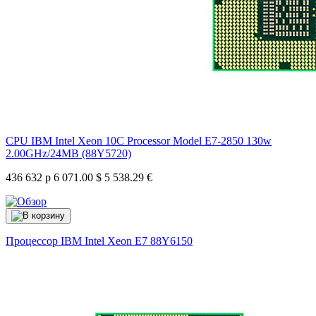
CPU IBM Intel Xeon 10C Processor Model E7-2850 130w
2.00GHz/24MB (88Y5720)
436 632 р
6 071.00 $
5 538.29 €
Процессор IBM Intel Xeon E7
88Y6150