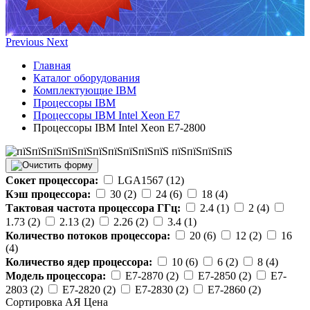
Previous
Next
Главная
Каталог оборудования
Комплектующие IBM
Процессоры IBM
Процессоры IBM Intel Xeon E7
Процессоры IBM Intel Xeon E7-2800
Сокет процессора:
LGA1567 (12)
Кэш процессора:
30 (2)
24 (6)
18 (4)
Тактовая частота процессора ГГц:
2.4 (1)
2 (4)
1.73 (2)
2.13 (2)
2.26 (2)
3.4 (1)
Количество потоков процессора:
20 (6)
12 (2)
16
(4)
Количество ядер процессора:
10 (6)
6 (2)
8 (4)
Модель процессора:
E7-2870 (2)
E7-2850 (2)
E7-
2803 (2)
E7-2820 (2)
E7-2830 (2)
E7-2860 (2)
Сортировка А
Я
Ценa