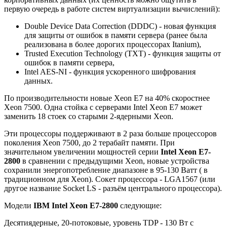
первую очередь в работе систем виртуализации вычислений):
Double Device Data Correction (DDDC) - новая функция
для защиты от ошибок в памяти сервера (ранее была
реализована в более дорогих процессорах Itanium),
Trusted Execution Technology (TXT) - функция защиты от
ошибок в памяти сервера,
Intel AES-NI - функция ускоренного шифрования
данных.
По производительности новые Xeon E7 на 40% скоростнее
Xeon 7500. Одна стойка с серверами Intel Xeon E7 может
заменить 18 стоек со старыми 2-ядерными Xeon.
Эти процессоры поддерживают в 2 раза больше процессоров
поколения Xeon 7500, до 2 терабайт памяти. При
значительном увеличении мощностей серии
Intel Xeon E7-
2800
в сравнении с предыдущими Xeon, новые устройства
сохранили энергопотребление диапазоне в 95-130 Ватт ( в
традиционном для Xeon). Сокет процессора - LGA1567 (или
другое название Socket LS - разъём центрального процессора).
Модели
IBM Intel Xeon E7-2800
следующие:
Десятиядерные, 20-потоковые, уровень TDP - 130 Вт с