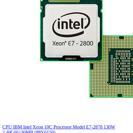
CPU IBM Intel Xeon 10C Processor Model E7-2870 130W
2.40GHz/30MB (88Y6150)