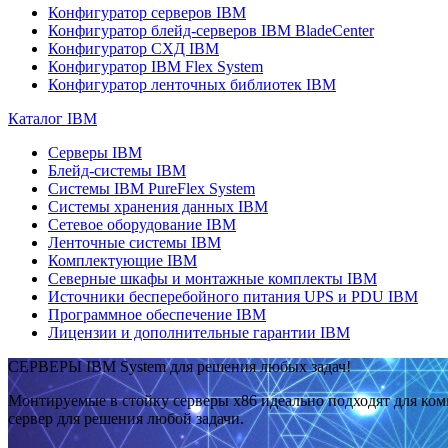
Конфигуратор серверов IBM
Конфигуратор блейд-серверов IBM BladeCenter
Конфигуратор СХД IBM
Конфигуратор IBM Flex System
Конфигуратор ленточных библиотек IBM
Каталог IBM
Серверы IBM
Блейд-системы IBM
Системы IBM PureFlex System
Системы хранения данных IBM
Сетевое оборудование IBM
Ленточные системы IBM
Комплектующие IBM
Северные шкафы и монтажные комплекты IBM
Источники бесперебойного питания UPS и PDU IBM
Программное обеспечение IBM
Лицензии и дополнительные гарантии IBM
СЕРВЕРЫ IBM System для решения любых задач!
Монтируемые в стойку серверы x86 идеально подходят для ко
сервер для решения любой задачи.