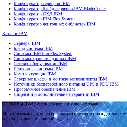
Конфигуратор серверов IBM
Конфигуратор блейд-серверов IBM BladeCenter
Конфигуратор СХД IBM
Конфигуратор IBM Flex System
Конфигуратор ленточных библиотек IBM
Каталог IBM
Серверы IBM
Блейд-системы IBM
Системы IBM PureFlex System
Системы хранения данных IBM
Сетевое оборудование IBM
Ленточные системы IBM
Комплектующие IBM
Северные шкафы и монтажные комплекты IBM
Источники бесперебойного питания UPS и PDU IBM
Программное обеспечение IBM
Лицензии и дополнительные гарантии IBM
СЕРВЕРЫ IBM System для решения любых задач!
Монтируемые в стойку серверы x86 идеально подходят для ко
сервер для решения любой задачи.